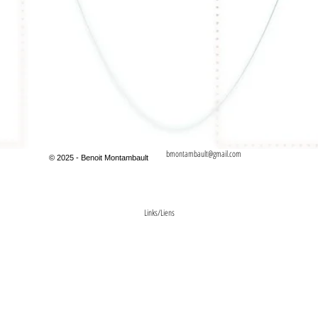
bmontambault@gmail.com
© 2025 - Benoit Montambault
Links/Liens